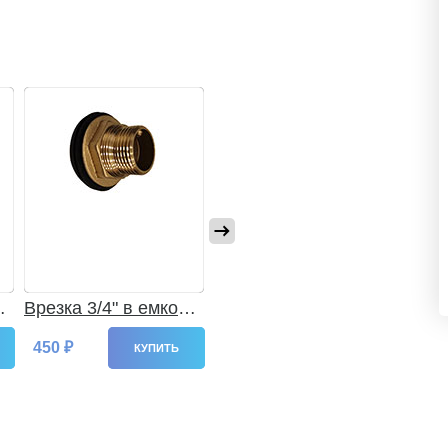
ть
Врезка 3/4" в емкость
Врезка 1 1/4" в
Врезк
(двойная) Латунь
емкость (двойная)
(дво
450 ₽
1 250 ₽
1 99
Латунь
КУПИТЬ
КУПИТЬ