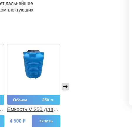
ает дальнейшее
 комплектующих
Объем
250 л.
Объем
505 л.
Об
V
Емкость V 250 для
Емкость V 505 КХП
Емко
воды КХП
4 500 ₽
7 600 ₽
5 35
КУПИТЬ
КУПИТЬ