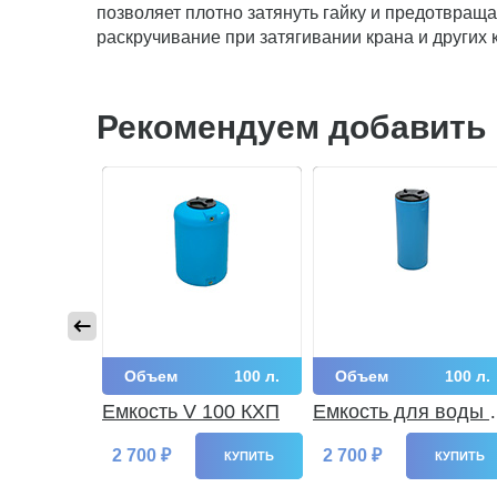
позволяет плотно затянуть гайку и предотвращ
раскручивание при затягивании крана и других
Рекомендуем добавить
500 л.
Объем
100 л.
Объем
100 л.
 500 КХП
Емкость V 100 КХП
Емкость для воды 
105 КХП
2 700 ₽
2 700 ₽
КУПИТЬ
КУПИТЬ
КУПИТЬ