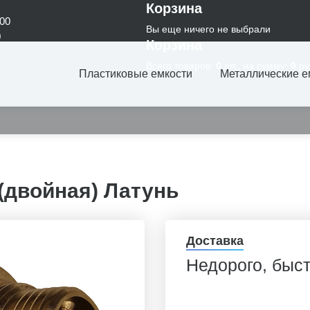
Корзина
:00
Вы еще ничего не выбрали
0
Корзина
Всего товаров:
0
шт., на сумму:
0
ру
Пластиковые емкости
Металлические е
 (двойная) Латунь
Доставка
Недорого, быс